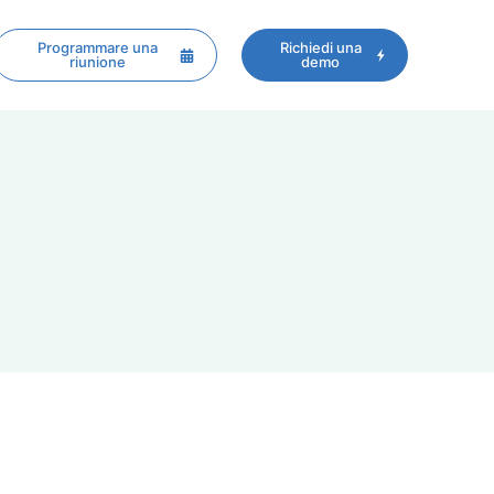
Programmare una
Richiedi una
riunione
demo