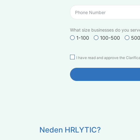
What size businesses do you serv
1-100
100-500
500
I have read and approve the Clarific
Neden HRLYTIC?